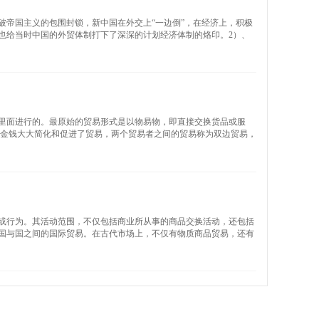
破帝国主义的包围封锁，新中国在外交上“一边倒”，在经济上，积极
也给当时中国的外贸体制打下了深深的计划经济体制的烙印。2）、
里面进行的。最原始的贸易形式是以物易物，即直接交换货品或服
体金钱大大简化和促进了贸易，两个贸易者之间的贸易称为双边贸易，
或行为。其活动范围，不仅包括商业所从事的商品交换活动，还包括
国与国之间的国际贸易。在古代市场上，不仅有物质商品贸易，还有